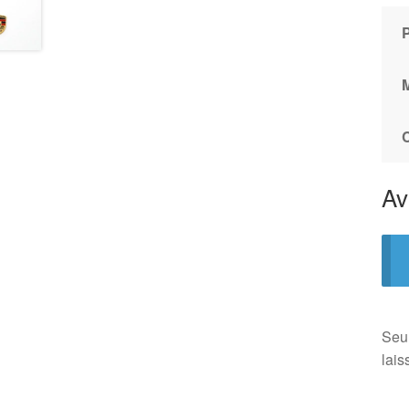
Av
Seul
lais