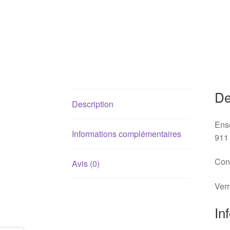
De
Description
Ense
Informations complémentaires
911 
Cont
Avis (0)
Verr
In