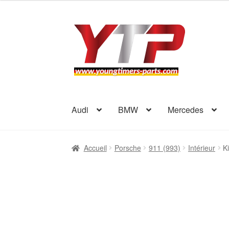
Aller
Aller
à
au
la
contenu
navigation
Audi
BMW
Mercedes
Accueil
Porsche
911 (993)
Intérieur
K