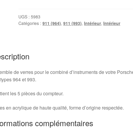
Kit
verres
de
UGS :
5983
Catégories :
911 (964)
,
911 (993)
,
Intérieur
,
Intérieur
compteur
Porsche
964
/
993
scription
mble de verres pour le combiné d’instruments de votre Porsch
types 964 et 993.
ient les 5 pièces du compteur.
es en acrylique de haute qualité, forme d’origine respectée.
formations complémentaires