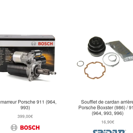
marreur Porsche 911 (964,
Soufflet de cardan arrièr
993)
Porsche Boxster (986) / 9
(964, 993, 996)
399,00
€
16,90
€