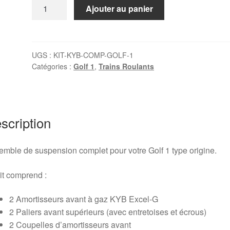
quantité
Ajouter au panier
de
Kit
suspension
complet
UGS :
KIT-KYB-COMP-GOLF-1
Catégories :
Golf 1
,
Trains Roulants
Golf
MKI
type
origine
(avec
scription
amortisseurs
gaz)
mble de suspension complet pour votre Golf 1 type origine.
it comprend :
2 Amortisseurs avant à gaz KYB Excel-G
2 Paliers avant supérieurs (avec entretoises et écrous)
2 Coupelles d’amortisseurs avant