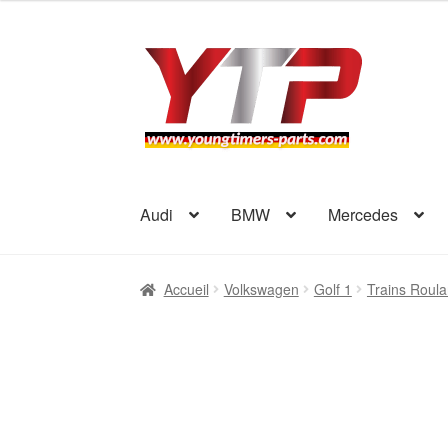
Aller
Aller
à
au
la
contenu
navigation
Audi
BMW
Mercedes
Accueil
Volkswagen
Golf 1
Trains Roula