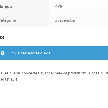
Marque
KYB
Catégorie
Suspension
is
Il n’y a pas encore d’avis.
s les clients connectés ayant acheté ce produit ont la possibilit
ser un avis.