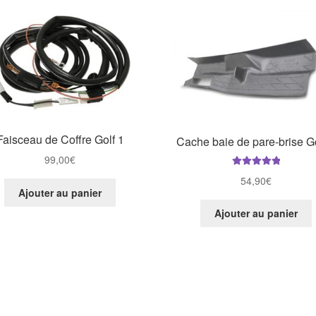
Faisceau de Coffre Golf 1
Cache baie de pare-brise Go
99,00
€
Note
5.00
sur
54,90
€
5
Ajouter au panier
Ajouter au panier