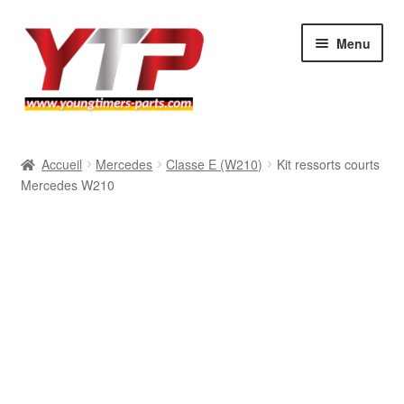
Aller
Aller
Menu
à
au
la
contenu
navigation
Audi
Accueil
Mercedes
Classe E (W210)
Kit ressorts courts
Mercedes W210
BMW
Mercedes
Porsche
Volkswagen
Atelier