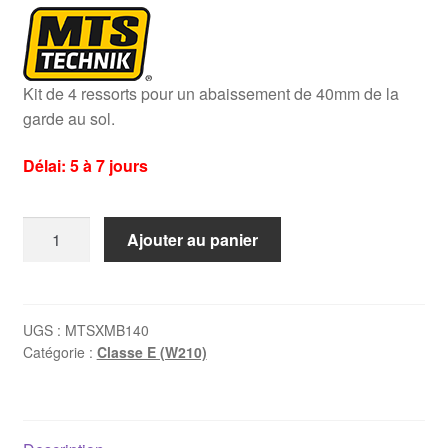
Kit de 4 ressorts pour un abaissement de 40mm de la
garde au sol.
Délai: 5 à 7 jours
quantité
Ajouter au panier
de
Kit
ressorts
courts
UGS :
MTSXMB140
Catégorie :
Classe E (W210)
Mercedes
W210