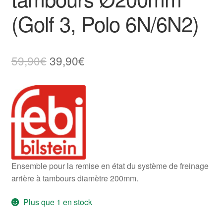
(Golf 3, Polo 6N/6N2)
Le
Le
59,90
€
39,90
€
prix
prix
initial
actuel
était :
est :
59,90€.
39,90€.
Ensemble pour la remise en état du système de freinage
arrière à tambours diamètre 200mm.
Plus que 1 en stock