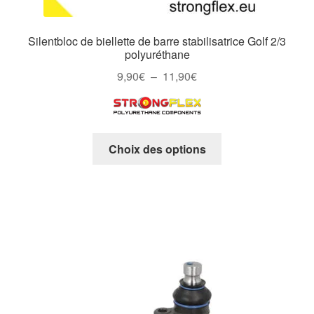
Silentbloc de biellette de barre stabilisatrice Golf 2/3
polyuréthane
Plage
9,90
€
–
11,90
€
de
prix :
9,90€
Ce
à
Choix des options
produit
11,90€
a
plusieurs
variations.
Les
options
peuvent
être
choisies