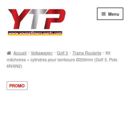
Aller
Aller
Menu
à
au
la
contenu
navigation
Audi
Accueil
Volkswagen
Golf 3
Trains Roulants
Kit
mâchoires + cylindres pour tambours Ø200mm (Golf 3, Polo
BMW
6N/6N2)
Mercedes
PROMO
Porsche
Volkswagen
Atelier