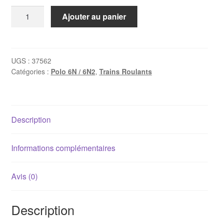
quantité
Ajouter au panier
de
Kit
mâchoires
+
UGS :
37562
Catégories :
Polo 6N / 6N2
,
Trains Roulants
cylindres
pour
tambours
Ø200mm
Description
(Golf
3,
Polo
Informations complémentaires
6N/6N2)
Avis (0)
Description