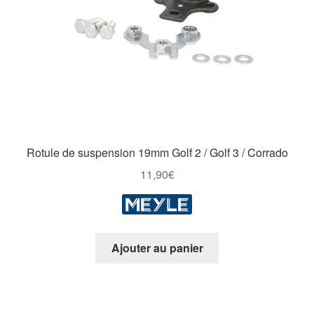
sur
la
page
du
produit
Rotule de suspension 19mm Golf 2 / Golf 3 / Corrado
11,90
€
Ajouter au panier