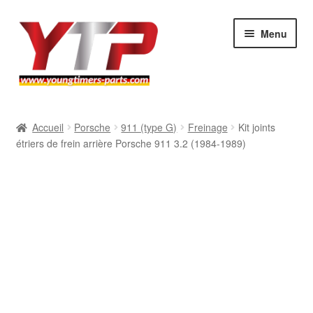
Aller
Aller
Menu
à
au
la
contenu
navigation
Audi
Accueil
Porsche
911 (type G)
Freinage
Kit joints
étriers de frein arrière Porsche 911 3.2 (1984-1989)
BMW
Mercedes
Porsche
Volkswagen
Atelier