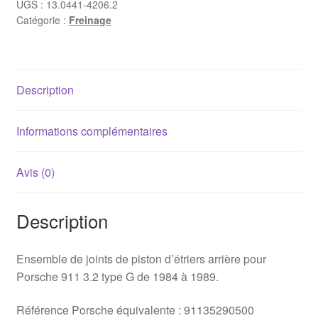
étriers
UGS :
13.0441-4206.2
Catégorie :
Freinage
de
frein
arrière
Porsche
Description
911
3.2
(1984-
Informations complémentaires
1989)
Avis (0)
Description
Ensemble de joints de piston d’étriers arrière pour
Porsche 911 3.2 type G de 1984 à 1989.
Référence Porsche équivalente : 91135290500