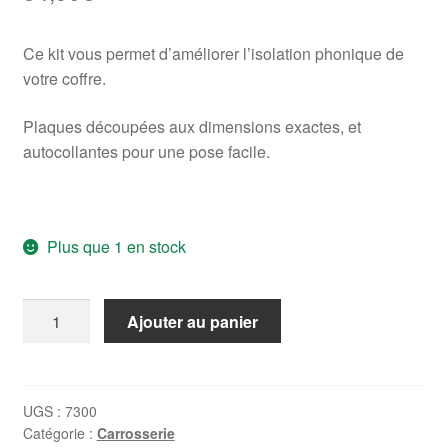
notation
client
Ce kit vous permet d’améliorer l’isolation phonique de
votre coffre.
Plaques découpées aux dimensions exactes, et
autocollantes pour une pose facile.
Plus que 1 en stock
quantité
Ajouter au panier
de
Kit
isolants
de
UGS :
7300
Catégorie :
Carrosserie
coffre