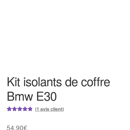
Goodies
Kit isolants de coffre
Bmw E30
(
1
avis client)
Noté
1
5.00
sur
5 basé sur
54,90
€