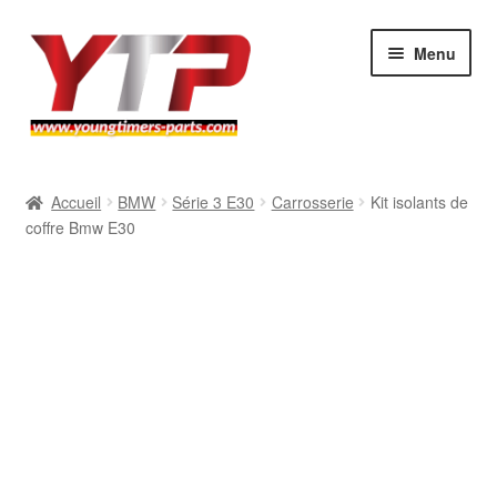
Aller
Aller
Menu
à
au
la
contenu
navigation
Audi
Accueil
BMW
Série 3 E30
Carrosserie
Kit isolants de
coffre Bmw E30
BMW
Mercedes
Porsche
Volkswagen
Atelier