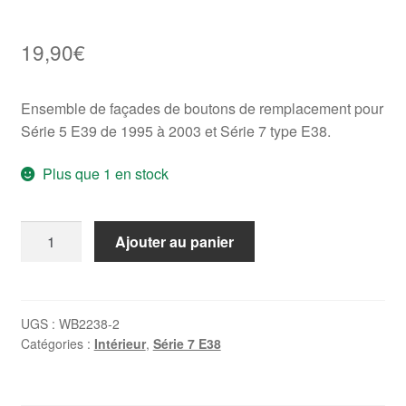
19,90
€
Ensemble de façades de boutons de remplacement pour
Série 5 E39 de 1995 à 2003 et Série 7 type E38.
Plus que 1 en stock
quantité
Ajouter au panier
de
Kit
façades
de
UGS :
WB2238-2
Catégories :
Intérieur
,
Série 7 E38
boutons
de
vitres