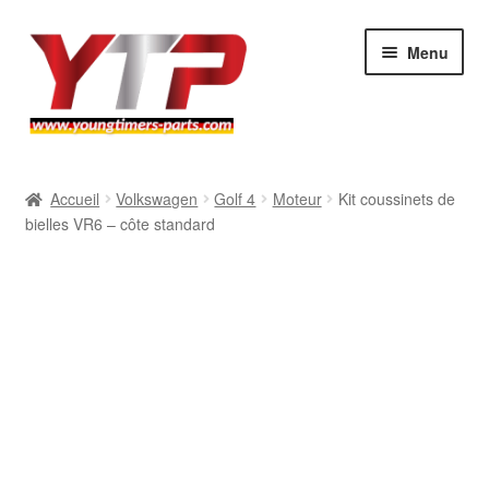
Aller
Aller
Menu
à
au
la
contenu
navigation
Audi
Accueil
Volkswagen
Golf 4
Moteur
Kit coussinets de
bielles VR6 – côte standard
BMW
Mercedes
Porsche
Volkswagen
Atelier