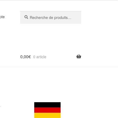
Recherche
Recherche
pte
pour :
0,00
€
0 article
w