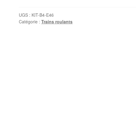
amortisseurs
Bmw
UGS :
KIT-B4-E46
Catégorie :
Trains roulants
E46
-
Bilstein
B4