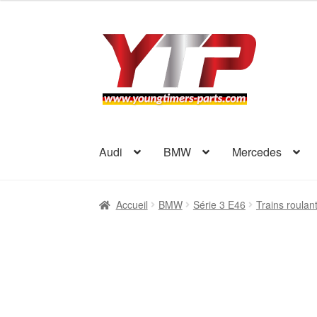
Aller
Aller
à
au
la
contenu
navigation
Audi
BMW
Mercedes
Accueil
BMW
Série 3 E46
Trains roulan