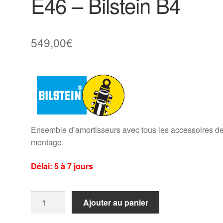
E46 – Bilstein B4
549,00
€
Ensemble d’amortisseurs avec tous les accessoires d
montage.
Délai: 5 à 7 jours
quantité
Ajouter au panier
de
Kit