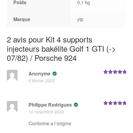
Poids
0,1 kg
Marque
ytp
2 avis pour
Kit 4 supports
injecteurs bakélite Golf 1 GTI (->
07/82) / Porsche 924
Anonyme
Note
5
sur 5
6 février 2023
Philippe Rodrigues
Note
5
sur 5
14 novembre 2023
Conforme a l’origine