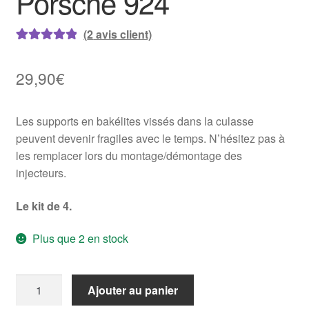
Porsche 924
(
2
avis client)
Noté
2
5.00
sur
5 basé sur
29,90
€
notations
client
Les supports en bakélites vissés dans la culasse
peuvent devenir fragiles avec le temps. N’hésitez pas à
les remplacer lors du montage/démontage des
injecteurs.
Le kit de 4.
Plus que 2 en stock
quantité
Ajouter au panier
de