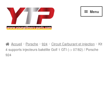
Aller
Aller
Menu
à
au
la
contenu
navigation
Audi
Accueil
Porsche
924
Circuit Carburant et injection
Kit
4 supports injecteurs bakélite Golf 1 GTI (-> 07/82) / Porsche
BMW
924
Mercedes
Porsche
Volkswagen
Atelier