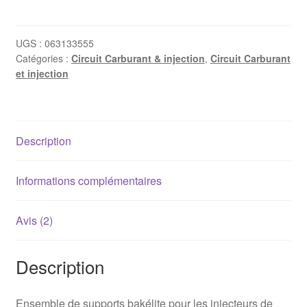
Kit
4
supports
UGS :
063133555
Catégories :
Circuit Carburant & injection
,
Circuit Carburant
injecteurs
et injection
bakélite
Golf
1
GTI
Description
(-
>
07/82)
Informations complémentaires
/
Porsche
Avis (2)
924
Description
Ensemble de supports bakélite pour les injecteurs de