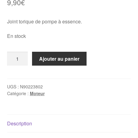
9,90
€
Joint torique de pompe à essence.
En stock
quantité
Ajouter au panier
de
Joint
torique
sur
UGS :
N90223802
Catégorie :
Moteur
pompe
à
essence
Golf
Description
2
GTI