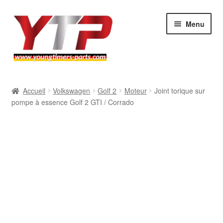
Aller
Aller
Menu
à
au
la
contenu
navigation
Audi
Accueil
Volkswagen
Golf 2
Moteur
Joint torique sur
pompe à essence Golf 2 GTI / Corrado
BMW
Mercedes
Porsche
Volkswagen
Atelier