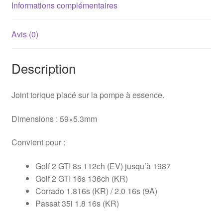
/
Informations complémentaires
Corrado
Avis (0)
Description
Joint torique placé sur la pompe à essence.
Dimensions : 59×5.3mm
Convient pour :
Golf 2 GTI 8s 112ch (EV) jusqu’à 1987
Golf 2 GTI 16s 136ch (KR)
Corrado 1.816s (KR) / 2.0 16s (9A)
Passat 35i 1.8 16s (KR)