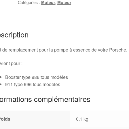
Catégories :
Moteur
,
Moteur
à
essence
Boxster
(986)
/
scription
911
(996)
t de remplacement pour la pompe à essence de votre Porsche.
ient pour :
Boxster type 986 tous modèles
911 type 996 tous modèles
formations complémentaires
Poids
0,1 kg