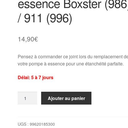
essence Boxster (986
/ 911 (996)
14,90
€
Pensez à commander ce joint lors du remplacement d
votre pompe à essence pour une étanchéité parfaite.
Délai: 5 à 7 jours
quantité
Ajouter au panier
de
Joint
de
pompe
UGS :
99620185300