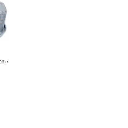
96) /