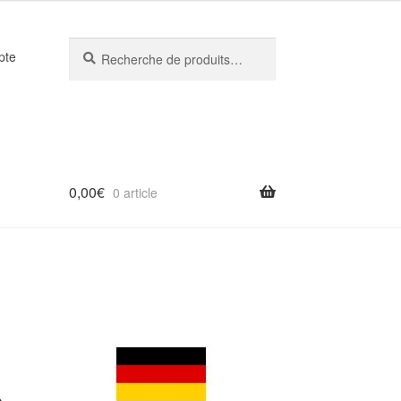
Recherche
Recherche
pte
pour :
0,00
€
0 article