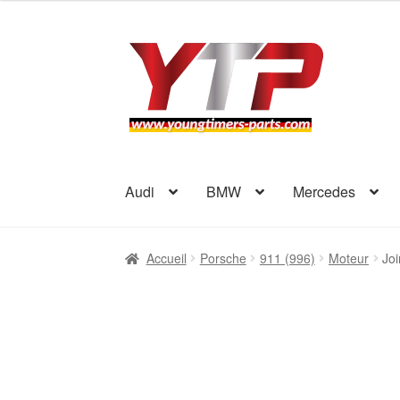
Aller
Aller
à
au
la
contenu
navigation
Audi
BMW
Mercedes
Accueil
Porsche
911 (996)
Moteur
Joi