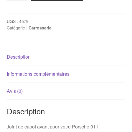
Joint
de
coffre
UGS :
4579
Catégorie :
Carrosserie
avant
Porsche
964
Description
Informations complémentaires
Avis (0)
Description
Joint de capot avant pour votre Porsche 911.