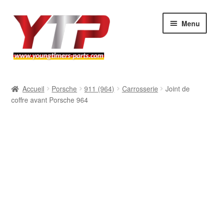
Aller
Aller
Menu
à
au
la
contenu
navigation
Audi
Accueil
Porsche
911 (964)
Carrosserie
Joint de
coffre avant Porsche 964
BMW
Mercedes
Porsche
Volkswagen
Atelier