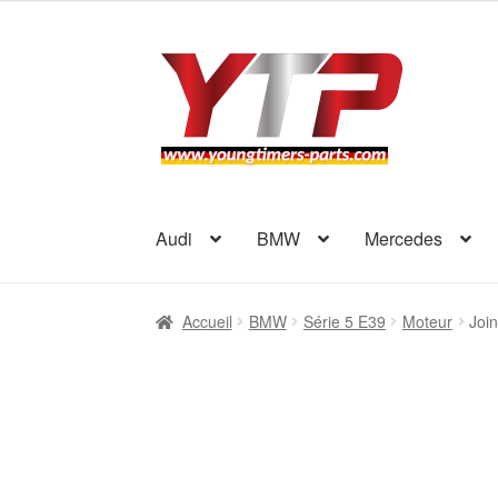
Aller
Aller
à
au
la
contenu
navigation
Audi
BMW
Mercedes
Accueil
BMW
Série 5 E39
Moteur
Joi