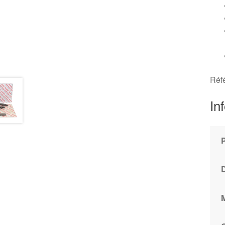
Réf
In