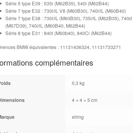
Série 5 type E39 : 535i (M62B35), 540i (M62B44)
Série 7 type E32 : 730i/iL V8 (M60B30), 740i/iL (M60B40)
Série 7 type E38 : 730i/iL (M60B30), 735i/iL (M62B35), 740d
(M67D39), 740i/iL (M60B40, M62B44)
Série 8 type E31 : 840i (M60b40), 840Ci (M62B44)
érences BMW équivalentes : 11131436324, 11131733271
formations complémentaires
Poids
0,3 kg
Dimensions
4 × 4 × 5 cm
Marque
elring