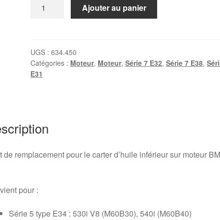
quantité
Ajouter au panier
de
Joint
de
carter
UGS :
634.450
Catégories :
Moteur
,
Moteur
,
Série 7 E32
,
Série 7 E38
,
Séri
d'huile
E31
inférieur
BMW
V8
(M60,
scription
M62,
M67)
t de remplacement pour le carter d’huile inférieur sur moteur 
ient pour :
Série 5 type E34 : 530i V8 (M60B30), 540i (M60B40)