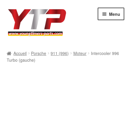
Aller
Aller
Menu
à
au
la
contenu
navigation
Audi
Accueil
Porsche
911 (996)
Moteur
Intercooler 996
Turbo (gauche)
BMW
Mercedes
Porsche
Volkswagen
Atelier