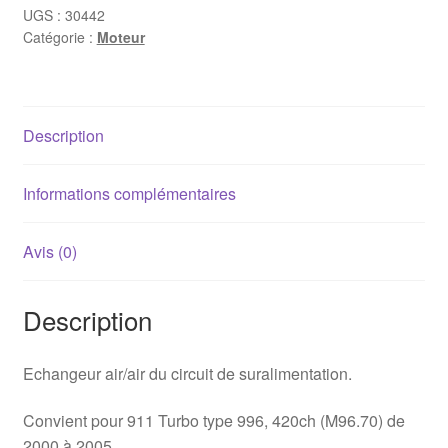
Turbo
UGS :
30442
Catégorie :
Moteur
(gauche)
Description
Informations complémentaires
Avis (0)
Description
Echangeur air/air du circuit de suralimentation.
Convient pour 911 Turbo type 996, 420ch (M96.70) de
2000 à 2005.