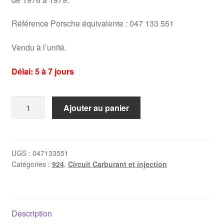
Référence Porsche équivalente : 047 133 551
Vendu à l’unité.
Délai: 5 à 7 jours
quantité
Ajouter au panier
de
Injecteur
Porsche
924
UGS :
047133551
Catégories :
924
,
Circuit Carburant et injection
(1976-
1979)
Description