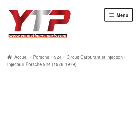
Aller
Aller
Menu
à
au
la
contenu
navigation
Audi
Accueil
Porsche
924
Circuit Carburant et injection
Injecteur Porsche 924 (1976-1979)
BMW
Mercedes
Porsche
Volkswagen
Atelier