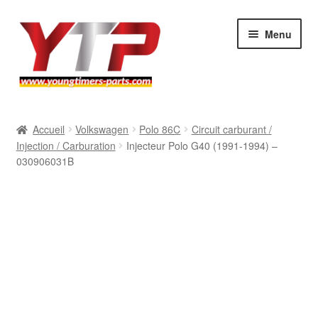
Aller
Aller
Menu
à
au
la
contenu
navigation
Audi
Accueil
Volkswagen
Polo 86C
Circuit carburant /
Injection / Carburation
Injecteur Polo G40 (1991-1994) –
BMW
030906031B
Mercedes
Porsche
Volkswagen
Atelier