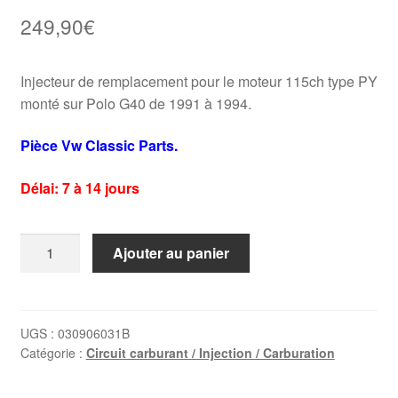
249,90
€
Injecteur de remplacement pour le moteur 115ch type PY
monté sur Polo G40 de 1991 à 1994.
Pièce Vw Classic Parts.
Délai: 7 à 14 jours
quantité
Ajouter au panier
de
Injecteur
Polo
G40
UGS :
030906031B
Catégorie :
Circuit carburant / Injection / Carburation
(1991-
1994)