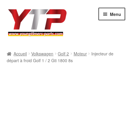
Aller
Aller
Menu
à
au
la
contenu
navigation
Audi
Accueil
Volkswagen
Golf 2
Moteur
Injecteur de
départ à froid Golf 1 / 2 Gti 1800 8s
BMW
Mercedes
Porsche
Volkswagen
Atelier