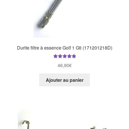
Durite filtre à essence Golf 1 Gti (171201218D)
Note
5.00
sur
46,90
€
5
Ajouter au panier