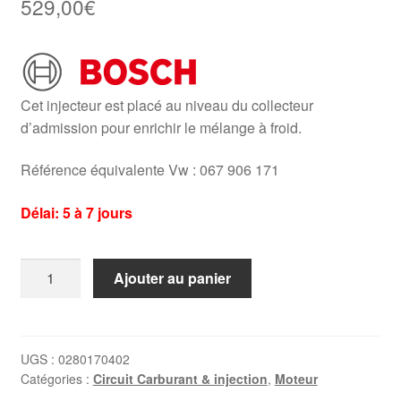
529,00
€
Cet injecteur est placé au niveau du collecteur
d’admission pour enrichir le mélange à froid.
Référence équivalente Vw : 067 906 171
Délai: 5 à 7 jours
quantité
Ajouter au panier
de
Injecteur
de
départ
UGS :
0280170402
Catégories :
Circuit Carburant & injection
,
Moteur
à