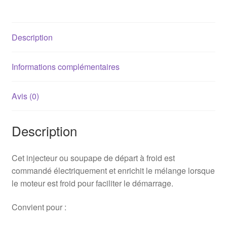
froid
Golf
1
Description
/
2
Gti
Informations complémentaires
1800
8s
Avis (0)
Description
Cet injecteur ou soupape de départ à froid est
commandé électriquement et enrichit le mélange lorsque
le moteur est froid pour faciliter le démarrage.
Convient pour :