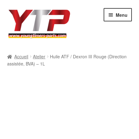
Aller
Aller
Menu
à
au
la
contenu
navigation
Audi
Accueil
Atelier
Huile ATF / Dexron III Rouge (Direction
assistée, BVA) – 1L
BMW
Mercedes
Porsche
Volkswagen
Atelier