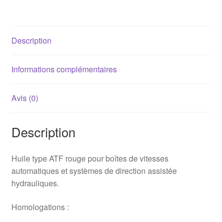
III
Rouge
(Direction
Description
assistée,
BVA)
-
Informations complémentaires
1L
Avis (0)
Description
Huile type ATF rouge pour boîtes de vitesses
automatiques et systèmes de direction assistée
hydrauliques.
Homologations :