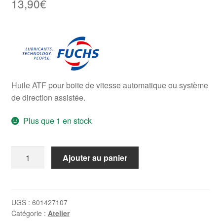
13,90
€
Huile ATF pour boite de vitesse automatique ou système
de direction assistée.
Plus que 1 en stock
quantité
Ajouter au panier
de
Huile
ATF
/
UGS :
601427107
Catégorie :
Atelier
Dexron