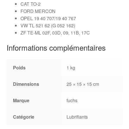
CAT TO-2
FORD MERCON
OPEL 19 40 707/19 40 767
VW TL 521 62 (G 052 162)
ZF TE-ML 02F, 03D, 09, 11B, 17C
Informations complémentaires
Poids
1 kg
Dimensions
25 × 15 × 15 cm
Marque
fuchs
Catégorie
Lubrifiants