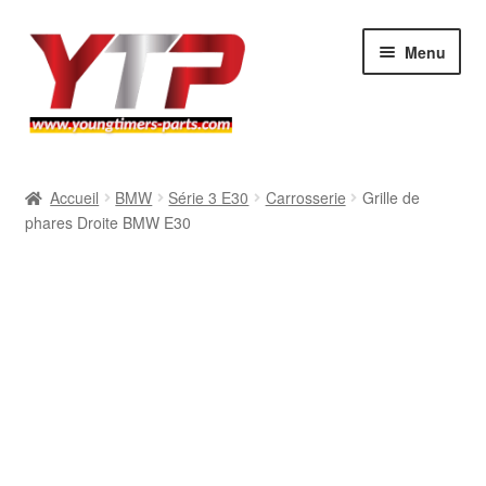
Aller
Aller
Menu
à
au
la
contenu
navigation
Audi
Accueil
BMW
Série 3 E30
Carrosserie
Grille de
phares Droite BMW E30
BMW
Mercedes
Porsche
Volkswagen
Atelier