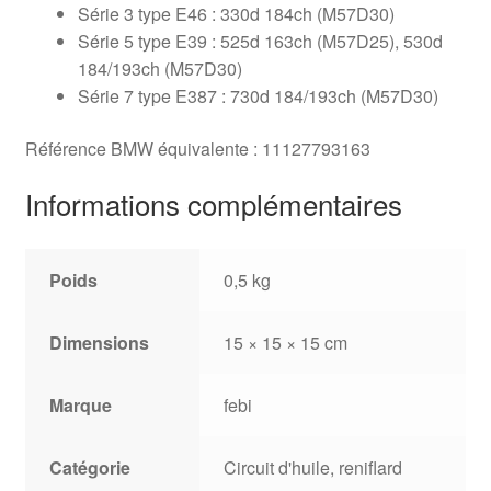
Série 3 type E46 : 330d 184ch (M57D30)
Série 5 type E39 : 525d 163ch (M57D25), 530d
184/193ch (M57D30)
Série 7 type E387 : 730d 184/193ch (M57D30)
Référence BMW équivalente : 11127793163
Informations complémentaires
Poids
0,5 kg
Dimensions
15 × 15 × 15 cm
Marque
febi
Catégorie
Circuit d'huile, reniflard