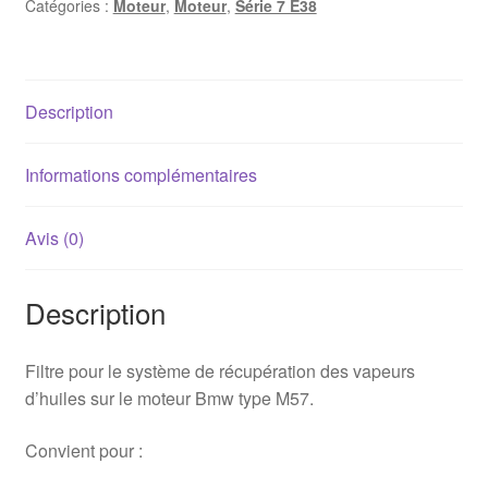
Catégories :
Moteur
,
Moteur
,
Série 7 E38
/
E39
/
E38
Description
(M57D25,
M57D30)
Informations complémentaires
Avis (0)
Description
Filtre pour le système de récupération des vapeurs
d’huiles sur le moteur Bmw type M57.
Convient pour :