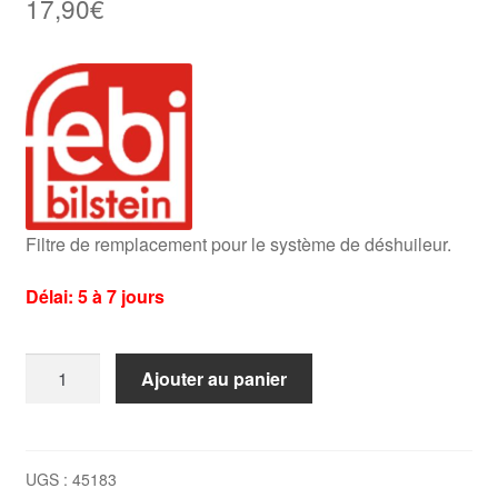
17,90
€
Filtre de remplacement pour le système de déshuileur.
Délai: 5 à 7 jours
quantité
Ajouter au panier
de
Filtre
déshuileur
E46
UGS :
45183