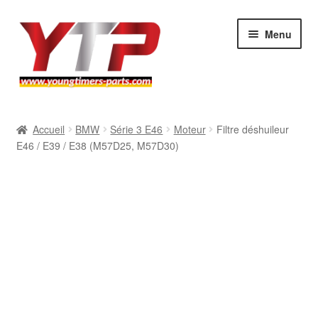
Aller
Aller
Menu
à
au
la
contenu
navigation
Audi
Accueil
BMW
Série 3 E46
Moteur
Filtre déshuileur
E46 / E39 / E38 (M57D25, M57D30)
BMW
Mercedes
Porsche
Volkswagen
Atelier