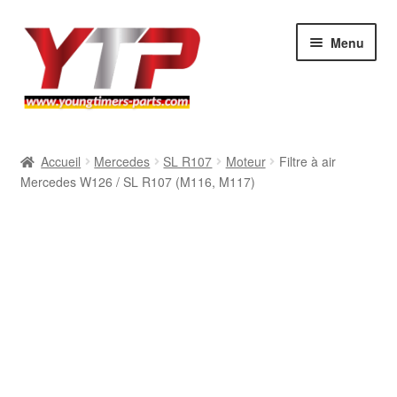
Aller
Aller
Menu
à
au
la
contenu
navigation
Audi
Accueil
Mercedes
SL R107
Moteur
Filtre à air
Mercedes W126 / SL R107 (M116, M117)
BMW
Mercedes
Porsche
Volkswagen
Atelier