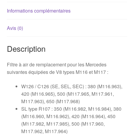
(M116,
M117)
Informations complémentaires
Avis (0)
Description
Filtre à air de remplacement pour les Mercedes
suivantes équipées de V8 types M116 et M117 :
W126 / C126 (SE, SEL, SEC) : 380 (M116.963),
420 (M116.965), 500 (M117.965, M117.961,
M117.963), 650 (M117.968)
SL type R107 : 350 (M116.982, M116.984), 380
(M116.960, M116.962), 420 (M116.964), 450
(M117.982, M117.985), 500 (M117.960,
M117.962, M117.964)