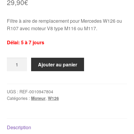
29,90
€
Filtre à aire de remplacement pour Mercedes W126 ou
R107 avec moteur V8 type M116 ou M117.
Délai: 5 à 7 jours
quantité
Ajouter au panier
de
Filtre
à
air
UGS :
REF-0010947804
Catégories :
Moteur
,
W126
Mercedes
W126
/
SL
Description
R107