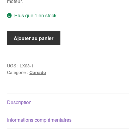
moteur.
Plus que 1 en stock
quantité
Ajouter au panier
de
Filtre
à
air
UGS :
LX63-1
Catégorie :
Corrado
Corrado
1.8
16S
(KR)
Description
/
2.0
16S
Informations complémentaires
(9A)