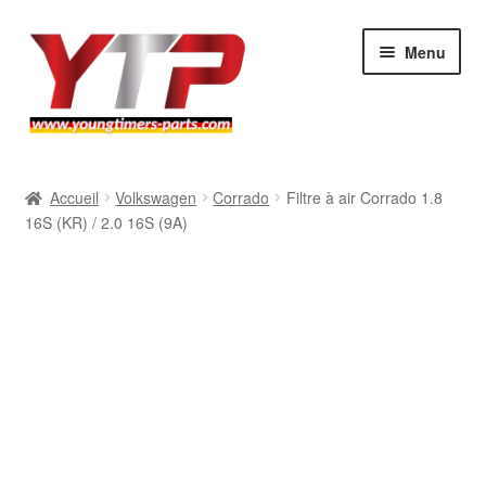
Aller
Aller
Menu
à
au
la
contenu
navigation
Audi
Accueil
Volkswagen
Corrado
Filtre à air Corrado 1.8
16S (KR) / 2.0 16S (9A)
BMW
Mercedes
Porsche
Volkswagen
Atelier