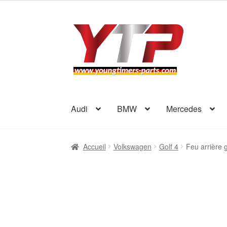
Aller
Aller
à
au
la
contenu
navigation
Audi
BMW
Mercedes
Accueil
Volkswagen
Golf 4
Feu arrière 