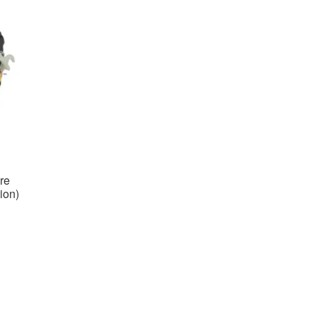
ère
tion)