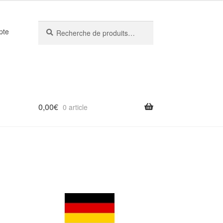
Recherche
Recherche
pte
pour :
0,00
€
0 article