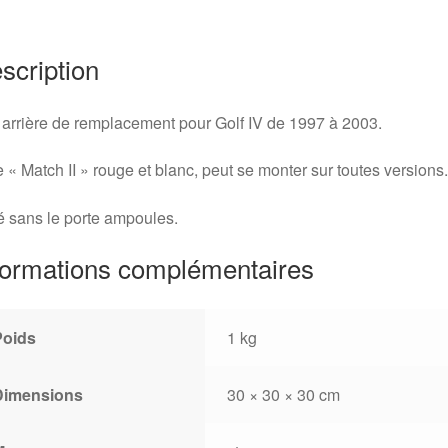
Blanc
Golf
4
scription
arrière de remplacement pour Golf IV de 1997 à 2003.
 « Match II » rouge et blanc, peut se monter sur toutes versions.
é sans le porte ampoules.
formations complémentaires
Poids
1 kg
Dimensions
30 × 30 × 30 cm