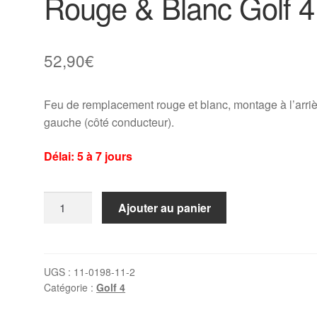
Rouge & Blanc Golf 4
52,90
€
Feu de remplacement rouge et blanc, montage à l’arri
gauche (côté conducteur).
Délai: 5 à 7 jours
quantité
Ajouter au panier
de
Feu
arrière
gauche
UGS :
11-0198-11-2
Catégorie :
Golf 4
Rouge
&