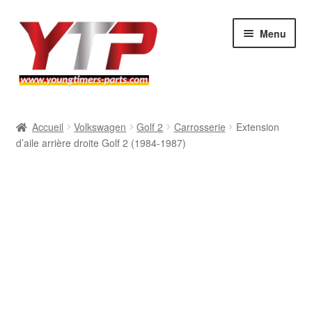
Aller
Aller
Menu
à
au
la
contenu
navigation
Audi
Accueil
Volkswagen
Golf 2
Carrosserie
Extension
d’aile arrière droite Golf 2 (1984-1987)
BMW
Mercedes
Porsche
Volkswagen
Atelier