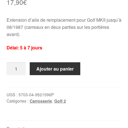
17,90
€
Extension d’aile de remplacement pour Golf MKII jusqu’à
08/1987 (carreaux en deux parties sur les portières
avant).
Délai: 5 à 7 jours
quantité
Ajouter au panier
de
Extension
d'aile
arrière
UGS :
5703-04-9521596P
Catégories :
Carrosserie
,
Golf 2
droite
Golf
2
(1984-