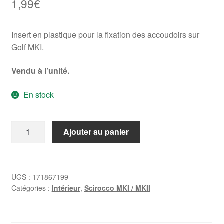
1,99
€
Insert en plastique pour la fixation des accoudoirs sur
Golf MKI.
Vendu à l’unité.
En stock
quantité
Ajouter au panier
de
Ecrou
plastique
pour
UGS :
171867199
Catégories :
Intérieur
,
Scirocco MKI / MKII
accoudoir
Golf
1