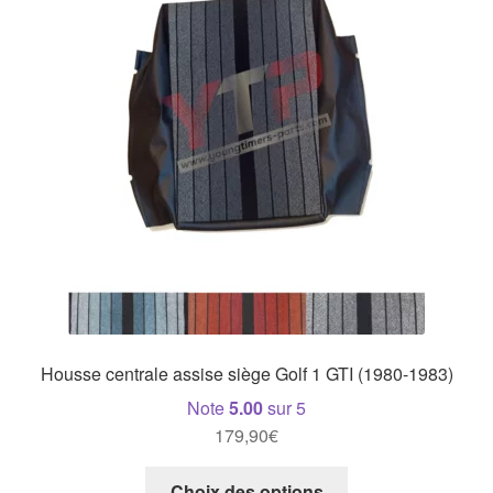
Housse centrale assise siège Golf 1 GTI (1980-1983)
Note
5.00
sur 5
179,90
€
Ce
Choix des options