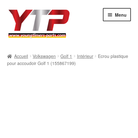
Aller
Aller
Menu
à
au
la
contenu
navigation
Audi
Accueil
Volkswagen
Golf 1
Intérieur
Ecrou plastique
pour accoudoir Golf 1 (155867199)
BMW
Mercedes
Porsche
Volkswagen
Atelier