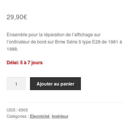
29,90
€
Ensemble pour la réparation de l’affichage sur
l’ordinateur de bord sur Bmw Série 5 type E28 de 1981 à
1988.
Délai: 5 à 7 jours
quantité
Ajouter au panier
de
Ecran
de
remplacement
UGS :
6505
Catégories :
Electricité
,
Intérieur
pour
Ordinateur