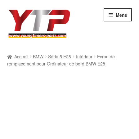
Aller
Aller
Menu
à
au
la
contenu
navigation
Audi
Accueil
BMW
Série 5 E28
Intérieur
Ecran de
remplacement pour Ordinateur de bord BMW E28
BMW
Mercedes
Porsche
Volkswagen
Atelier