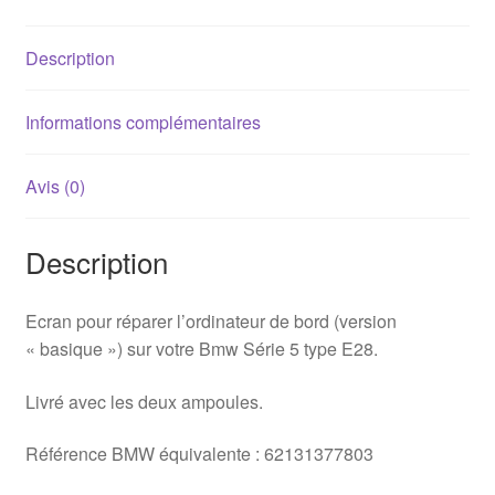
de
bord
Description
BMW
E28
Informations complémentaires
Avis (0)
Description
Ecran pour réparer l’ordinateur de bord (version
« basique ») sur votre Bmw Série 5 type E28.
Livré avec les deux ampoules.
Référence BMW équivalente : 62131377803