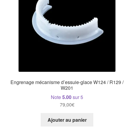
Engrenage mécanisme d’essuie-glace W124 / R129 /
W201
Note
5.00
sur 5
79,00
€
Ajouter au panier