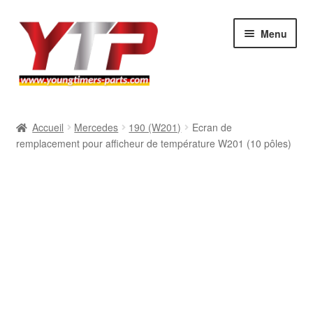
Aller
Aller
Menu
à
au
la
contenu
navigation
Audi
Accueil
Mercedes
190 (W201)
Ecran de
remplacement pour afficheur de température W201 (10 pôles)
BMW
Mercedes
Porsche
Volkswagen
Atelier