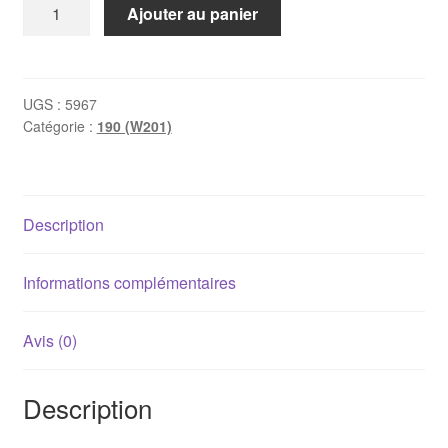
quantité
Ajouter au panier
de
Ecran
de
remplacement
UGS :
5967
Catégorie :
190 (W201)
pour
afficheur
de
température
Description
W201
(10
pôles)
Informations complémentaires
Avis (0)
Description