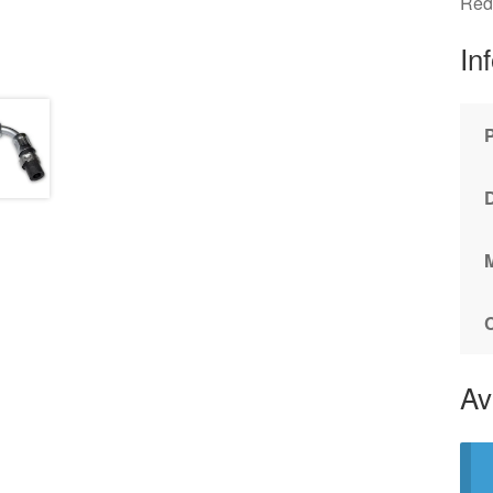
Réd
In
Av