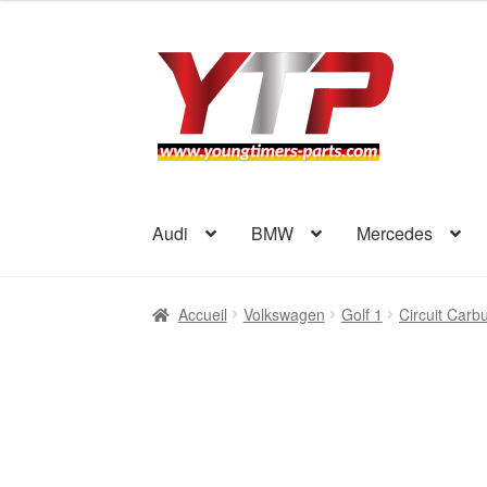
Aller
Aller
à
au
la
contenu
navigation
Audi
BMW
Mercedes
Accueil
Volkswagen
Golf 1
Circuit Carbu