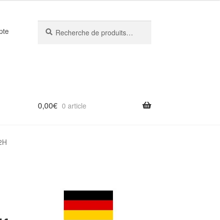
Recherche
Recherche
pte
pour :
0,00
€
0 article
 2H