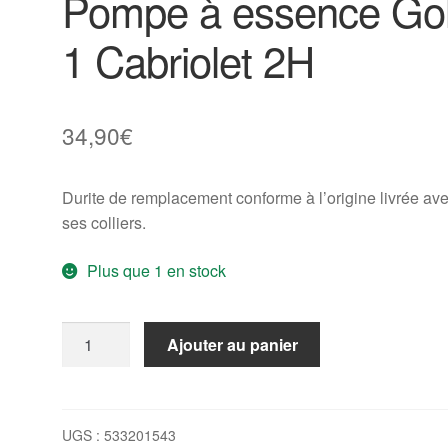
Pompe à essence Gol
1 Cabriolet 2H
34,90
€
Durite de remplacement conforme à l’origine livrée av
ses colliers.
Plus que 1 en stock
quantité
Ajouter au panier
de
Durite
Préfiltre
-
UGS :
533201543