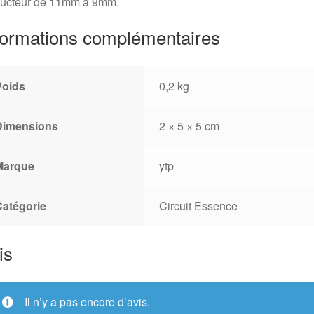
ucteur de 11mm à 9mm.
formations complémentaires
Poids
0,2 kg
Dimensions
2 × 5 × 5 cm
Marque
ytp
Catégorie
Circuit Essence
is
Il n’y a pas encore d’avis.