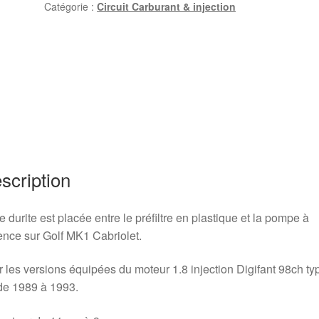
Catégorie :
Circuit Carburant & injection
>
Pompe
à
essence
Golf
1
Cabriolet
2H
scription
e durite est placée entre le préfiltre en plastique et la pompe à
nce sur Golf MK1 Cabriolet.
 les versions équipées du moteur 1.8 injection Digifant 98ch ty
de 1989 à 1993.