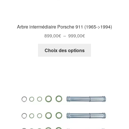
Arbre intermédiaire Porsche 911 (1965->1994)
Plage
899,00
€
–
999,00
€
de
Ce
prix :
Choix des options
produit
899,00€
a
à
plusieurs
999,00€
variations.
Les
options
peuvent
être
choisies
sur
la