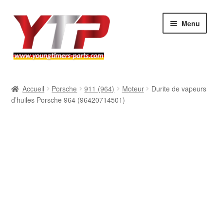
Aller
Aller
Menu
à
au
la
contenu
navigation
Audi
Accueil
Porsche
911 (964)
Moteur
Durite de vapeurs
d’huiles Porsche 964 (96420714501)
BMW
Mercedes
Porsche
Volkswagen
Atelier