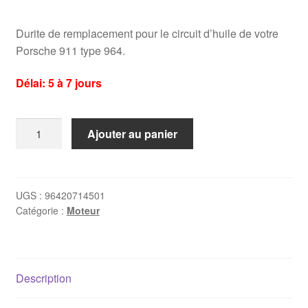
Durite de remplacement pour le circuit d’huile de votre
Porsche 911 type 964.
Délai: 5 à 7 jours
quantité
Ajouter au panier
de
Durite
de
vapeurs
UGS :
96420714501
Catégorie :
Moteur
d'huiles
Porsche
964
(96420714501)
Description