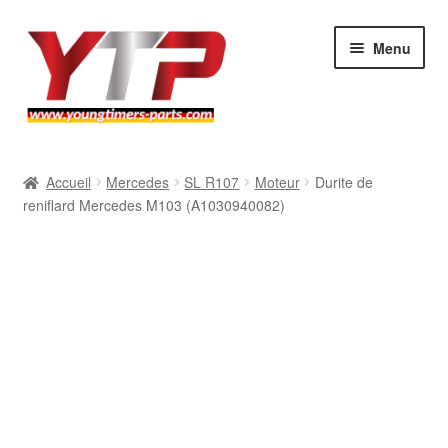
Aller
Aller
Menu
à
au
la
contenu
navigation
Audi
Accueil
Mercedes
SL R107
Moteur
Durite de
reniflard Mercedes M103 (A1030940082)
BMW
Mercedes
Porsche
Volkswagen
Atelier