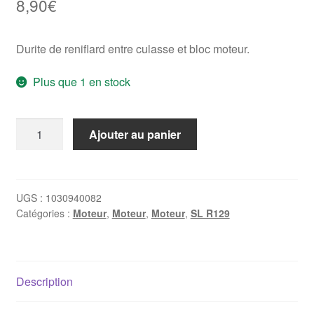
8,90
€
Durite de reniflard entre culasse et bloc moteur.
Plus que 1 en stock
quantité
Ajouter au panier
de
Durite
de
reniflard
UGS :
1030940082
Catégories :
Moteur
,
Moteur
,
Moteur
,
SL R129
Mercedes
M103
(A1030940082)
Description