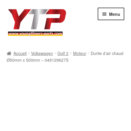
Aller
Aller
Menu
à
au
la
contenu
navigation
Audi
Accueil
Volkswagen
Golf 2
Moteur
Durite d’air chaud
Ø50mm x 500mm – 049129627S
BMW
Mercedes
Porsche
Volkswagen
Atelier