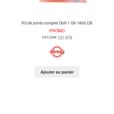
Kit de joints complet Golf 1 Gti 1800 DX
PROMO
Le
Le
107,30
€
101,97
€
prix
prix
initial
actuel
était :
est :
107,30€.
101,97€.
Ajouter au panier