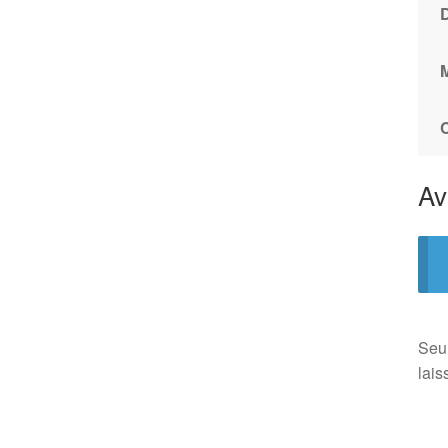
Av
Seul
lais