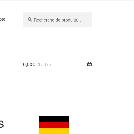
Recherche
Recherche
pte
pour :
0,00
€
0 article
s