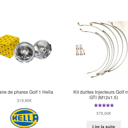
ire de phares Golf 1 Hella
Kit durites Injecteurs Golf 
GTI (M12x1.5)
319,90
€
Note
5.00
sur
379,00
€
5
Lire la suite