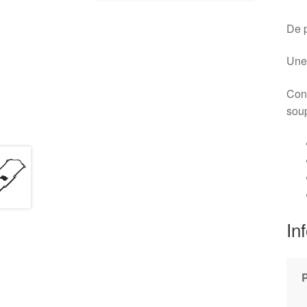
De p
Une 
Conv
soup
In