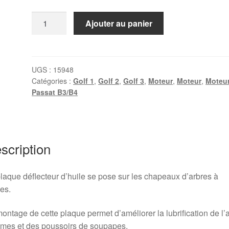
quantité
Ajouter au panier
de
Déflecteur
d'huile
dans
UGS :
15948
Catégories :
Golf 1
,
Golf 2
,
Golf 3
,
Moteur
,
Moteur
,
Moteu
cache-
Passat B3/B4
culbuteurs
Golf
1
/
scription
2
/
3
laque déflecteur d’huile se pose sur les chapeaux d’arbres à
es.
ontage de cette plaque permet d’améliorer la lubrification de l’
mes et des poussoirs de soupapes.