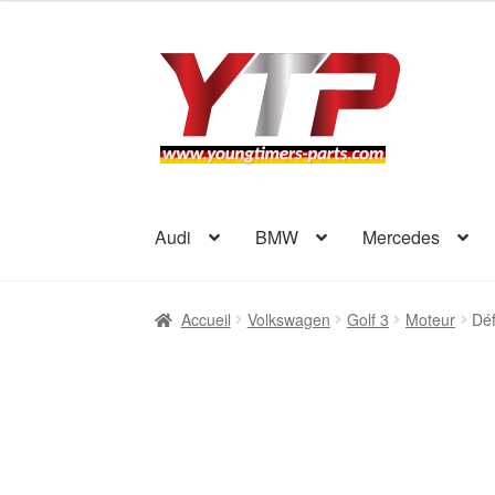
Aller
Aller
à
au
la
contenu
navigation
Audi
BMW
Mercedes
Accueil
Volkswagen
Golf 3
Moteur
Déf