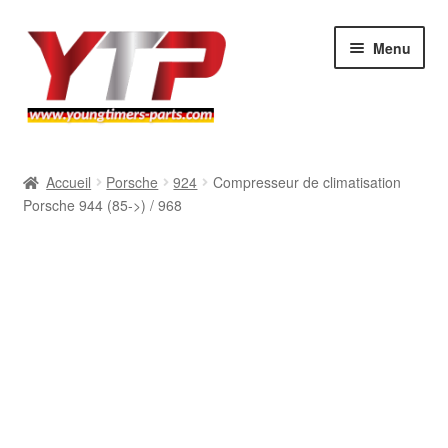
Aller
Aller
Menu
à
au
la
contenu
navigation
Audi
Accueil
Porsche
924
Compresseur de climatisation
Porsche 944 (85->) / 968
BMW
Mercedes
Porsche
Volkswagen
Atelier