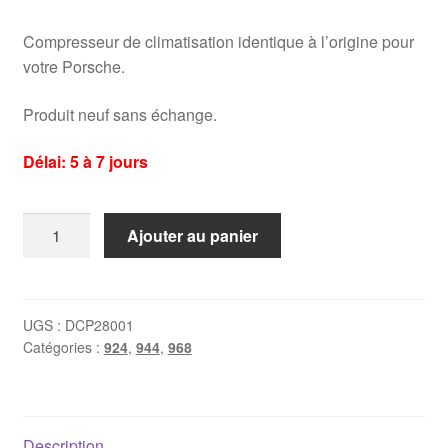
Compresseur de climatisation identique à l’origine pour
votre Porsche.
Produit neuf sans échange.
Délai: 5 à 7 jours
quantité
Ajouter au panier
de
Compresseur
de
climatisation
UGS :
DCP28001
Catégories :
924
,
944
,
968
Porsche
944
(85-
>)
Description