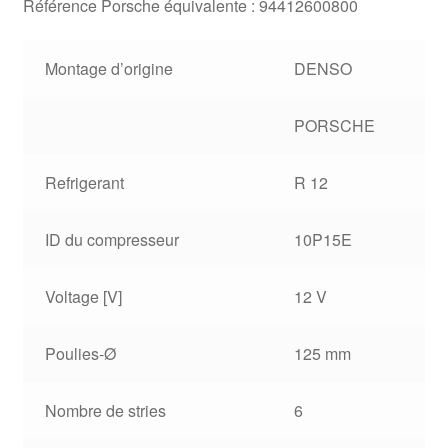
Référence Porsche équivalente : 94412600800
Montage d’origine
DENSO
PORSCHE
Refrigerant
R 12
ID du compresseur
10P15E
Voltage [V]
12 V
Poulies-Ø
125 mm
Nombre de stries
6