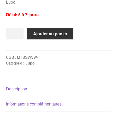
Lupo.
Délai: 5 à 7 jours
quantité
Ajouter au panier
de
Combinés
filetés
Vw
UGS :
MTSGWVW41
Catégorie :
Lupo
Lupo
Description
Informations complémentaires