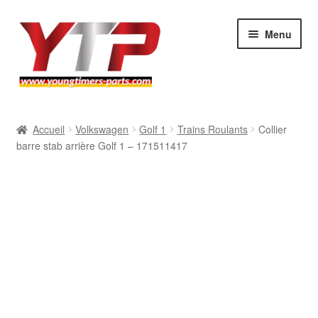
Aller
Aller
Menu
à
au
la
contenu
navigation
Audi
Accueil
Volkswagen
Golf 1
Trains Roulants
Collier
barre stab arrière Golf 1 – 171511417
BMW
Mercedes
Porsche
Volkswagen
Atelier