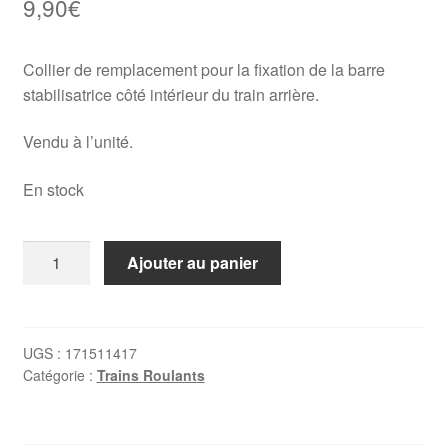
9,90
€
Collier de remplacement pour la fixation de la barre
stabilisatrice côté intérieur du train arrière.
Vendu à l’unité.
En stock
quantité
Ajouter au panier
de
Collier
barre
stab
UGS :
171511417
Catégorie :
Trains Roulants
arrière
Golf
1