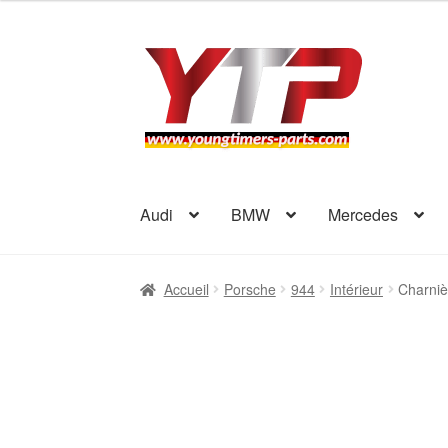
Aller
Aller
à
au
la
contenu
navigation
Audi
BMW
Mercedes
Accueil
Porsche
944
Intérieur
Charniè