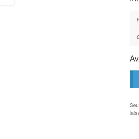
Av
Seul
lais