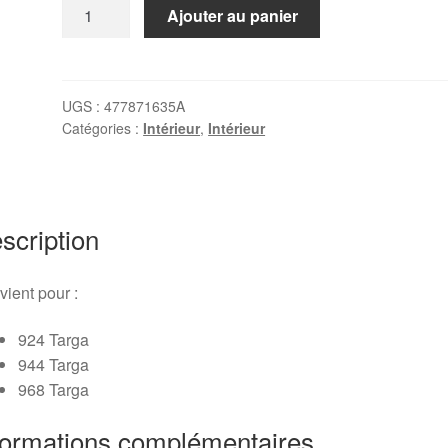
quantité
Ajouter au panier
de
Charnière
de
déflecteur
UGS :
477871635A
Catégories :
Intérieur
,
Intérieur
Targa
Gauche
924/944/968
scription
ient pour :
924 Targa
944 Targa
968 Targa
formations complémentaires