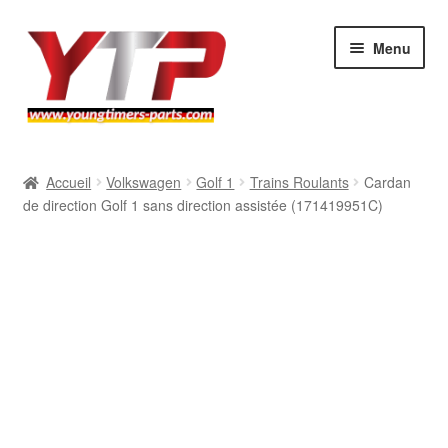
Aller
Aller
Menu
à
au
la
contenu
navigation
Audi
Accueil
Volkswagen
Golf 1
Trains Roulants
Cardan
de direction Golf 1 sans direction assistée (171419951C)
BMW
Mercedes
Porsche
Volkswagen
Atelier