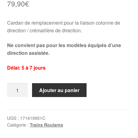
79,90
€
Cardan de remplacement pour la liaison colonne de
direction / crémaillère de direction.
Ne convient pas pour les modèles équipés d’une
direction assistée.
Délai: 5 à 7 jours
quantité
Ajouter au panier
de
Cardan
de
direction
UGS :
171419951C
Catégorie :
Trains Roulants
Golf
1