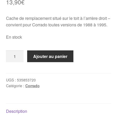
13,90
€
Cache de remplacement situé sur le toit à l’arrière droit –
convient pour Corrado toutes versions de 1988 à 1995.
En stock
quantité
Ajouter au panier
de
Cache
moulure
de
UGS :
535853720
Catégorie :
Corrado
toit
arrière
droit
Corrado
Description
-