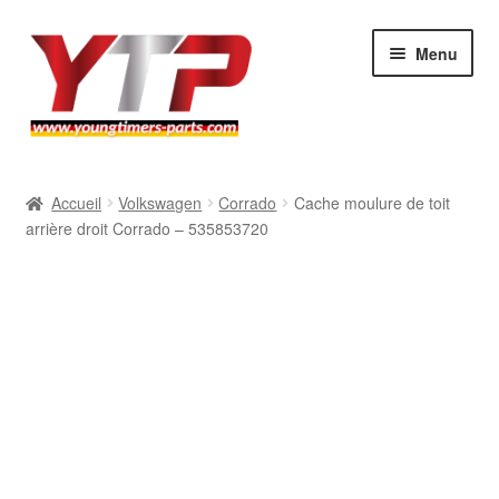
Aller
Aller
Menu
à
au
la
contenu
navigation
Audi
Accueil
Volkswagen
Corrado
Cache moulure de toit
arrière droit Corrado – 535853720
BMW
Mercedes
Porsche
Volkswagen
Atelier