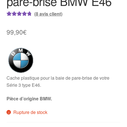
pare-brise BMW E46
(
8
avis client)
Noté
8
4.88
sur
5 basé sur
99,90
€
notations
client
Cache plastique pour la baie de pare-brise de votre
Série 3 type E46.
Pièce d’origine BMW.
Rupture de stock