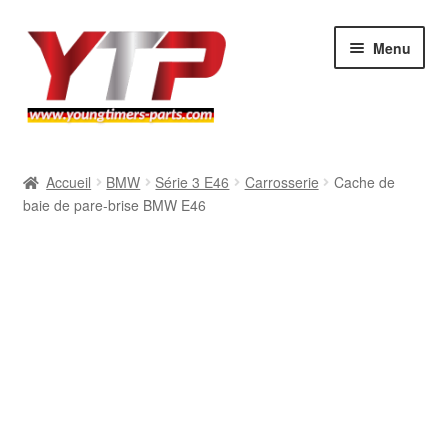
Aller
Aller
Menu
à
au
la
contenu
navigation
Audi
Accueil
BMW
Série 3 E46
Carrosserie
Cache de
baie de pare-brise BMW E46
BMW
Mercedes
Porsche
Volkswagen
Atelier