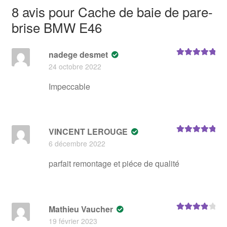
8 avis pour
Cache de baie de pare-
brise BMW E46
nadege desmet
Note
5
sur 5
24 octobre 2022
Impeccable
VINCENT LEROUGE
Note
5
sur 5
6 décembre 2022
parfait remontage et piéce de qualité
Mathieu Vaucher
Note
4
sur
19 février 2023
5