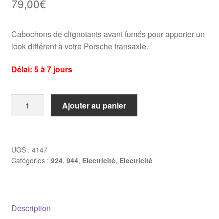
79,00
€
Cabochons de clignotants avant fumés pour apporter un
look différent à votre Porsche transaxle.
Délai: 5 à 7 jours
quantité
Ajouter au panier
de
Cabochons
de
clignotants
UGS :
4147
Catégories :
924
,
944
,
Electricité
,
Electricité
Porsche
924
/
944
Description
fumés