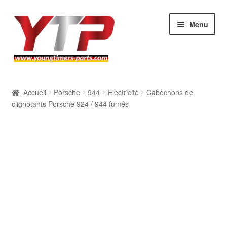
Aller
Aller
Menu
à
au
la
contenu
navigation
Audi
Accueil
Porsche
944
Electricité
Cabochons de
clignotants Porsche 924 / 944 fumés
BMW
Mercedes
Porsche
Volkswagen
Atelier