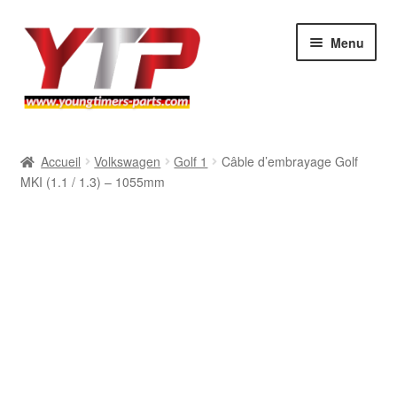
Aller
Aller
Menu
à
au
la
contenu
navigation
Audi
Accueil
Volkswagen
Golf 1
Câble d’embrayage Golf
MKI (1.1 / 1.3) – 1055mm
BMW
Mercedes
Porsche
Volkswagen
Atelier