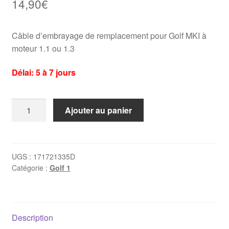
14,90
€
Câble d’embrayage de remplacement pour Golf MKI à
moteur 1.1 ou 1.3
Délai: 5 à 7 jours
quantité
Ajouter au panier
de
Câble
d'embrayage
Golf
UGS :
171721335D
Catégorie :
Golf 1
MKI
(1.1
/
1.3)
Description
-