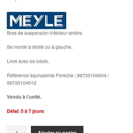
Bras de suspension inférieur arrière.
Se monte à droite ou à gauche.
Livré avec sa rotule.
Référence équivalente Porsche : 99733104504 /
99733104512
Vendu à l’unité.
Délai: 5 à 7 jours
quantité
Ajouter au panier