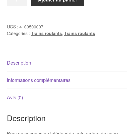
de
Bras
arrière
transversal
UGS :
4160500007
Catégories :
Trains roulants
,
Trains roulants
Porsche
986
/
996
Description
Informations complémentaires
Avis (0)
Description
Bras de suspension inférieur du train arrière de votre