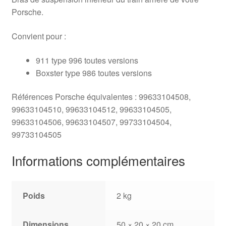
Porsche.
Convient pour :
911 type 996 toutes versions
Boxster type 986 toutes versions
Références Porsche équivalentes : 99633104508,
99633104510, 99633104512, 99633104505,
99633104506, 99633104507, 99733104504,
99733104505
Informations complémentaires
Poids
2 kg
Dimensions
50 × 20 × 20 cm