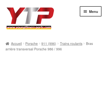
Aller
Aller
Menu
à
au
la
contenu
navigation
Audi
Accueil
Porsche
911 (996)
Trains roulants
Bras
arrière transversal Porsche 986 / 996
BMW
Mercedes
Porsche
Volkswagen
Atelier