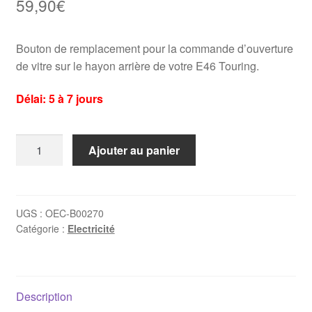
59,90
€
Bouton de remplacement pour la commande d’ouverture
de vitre sur le hayon arrière de votre E46 Touring.
Délai: 5 à 7 jours
quantité
Ajouter au panier
de
Bouton
de
vitre
UGS :
OEC-B00270
Catégorie :
Electricité
arrière
sur
hayon
BMW
Description
E46