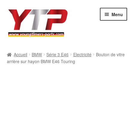
Aller
Aller
Menu
à
au
la
contenu
navigation
Audi
Accueil
BMW
Série 3 E46
Electricité
Bouton de vitre
arrière sur hayon BMW E46 Touring
BMW
Mercedes
Porsche
Volkswagen
Atelier