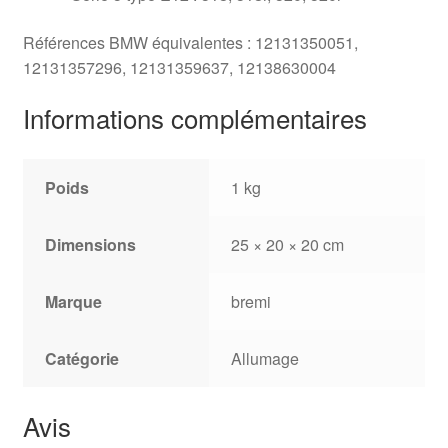
Références BMW équivalentes : 12131350051,
12131357296, 12131359637, 12138630004
Informations complémentaires
Poids
1 kg
Dimensions
25 × 20 × 20 cm
Marque
bremi
Catégorie
Allumage
Avis