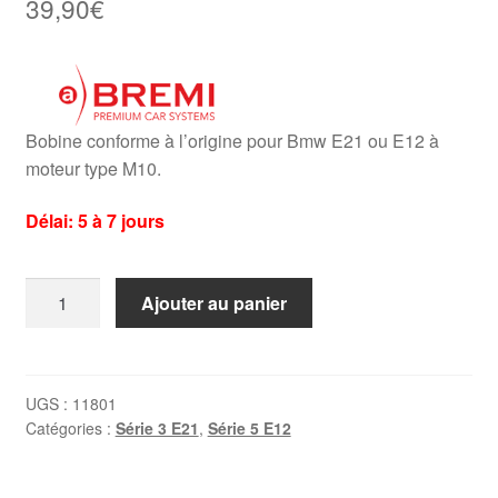
39,90
€
Bobine conforme à l’origine pour Bmw E21 ou E12 à
moteur type M10.
Délai: 5 à 7 jours
quantité
Ajouter au panier
de
Bobine
d'allumage
BMW
UGS :
11801
Catégories :
Série 3 E21
,
Série 5 E12
E21
/
E12