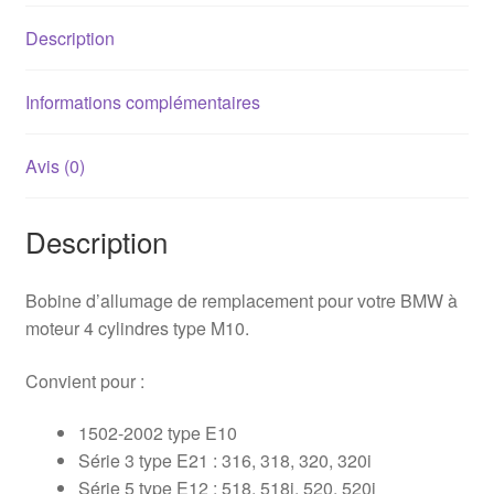
(moteur
Description
M10)
Informations complémentaires
Avis (0)
Description
Bobine d’allumage de remplacement pour votre BMW à
moteur 4 cylindres type M10.
Convient pour :
1502-2002 type E10
Série 3 type E21 : 316, 318, 320, 320i
Série 5 type E12 : 518, 518i, 520, 520i