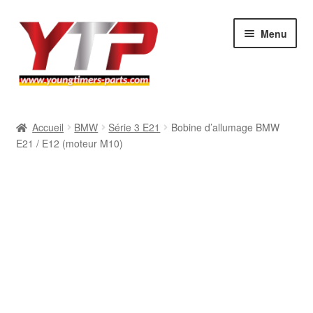
Aller
Aller
Menu
à
au
la
contenu
navigation
Audi
Accueil
BMW
Série 3 E21
Bobine d’allumage BMW
E21 / E12 (moteur M10)
BMW
Mercedes
Porsche
Volkswagen
Atelier