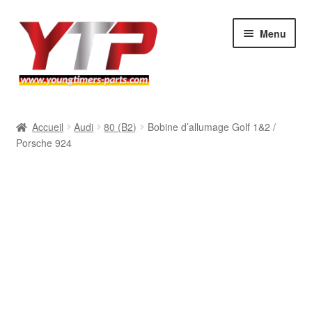
Aller
Aller
Menu
à
au
la
contenu
navigation
Audi
Accueil
Audi
80 (B2)
Bobine d’allumage Golf 1&2 /
Porsche 924
BMW
Mercedes
Porsche
Volkswagen
Atelier