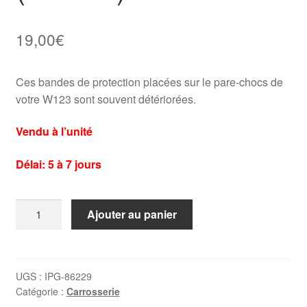
19,00
€
Ces bandes de protection placées sur le pare-chocs de
votre W123 sont souvent détériorées.
Vendu à l’unité
Délai: 5 à 7 jours
quantité
Ajouter au panier
de
Bande
de
protection
UGS :
IPG-86229
Catégorie :
Carrosserie
pour