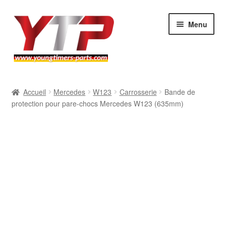
Aller
Aller
Menu
à
au
la
contenu
navigation
Audi
Accueil
Mercedes
W123
Carrosserie
Bande de
protection pour pare-chocs Mercedes W123 (635mm)
BMW
Mercedes
Porsche
Volkswagen
Atelier