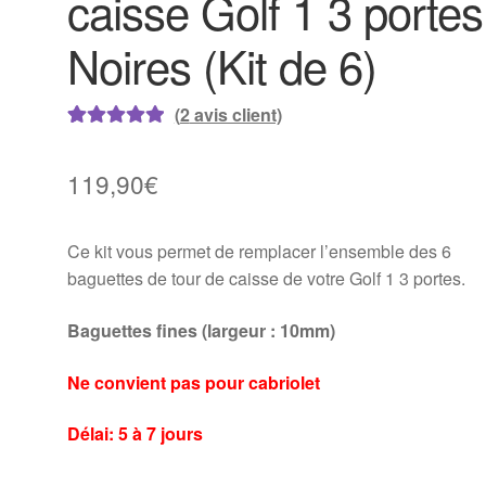
caisse Golf 1 3 portes
Noires (Kit de 6)
(
2
avis client)
Noté
2
5.00
sur
5 basé sur
119,90
€
notations
client
Ce kit vous permet de remplacer l’ensemble des 6
baguettes de tour de caisse de votre Golf 1 3 portes.
Baguettes fines (largeur : 10mm)
Ne convient pas pour cabriolet
Délai: 5 à 7 jours