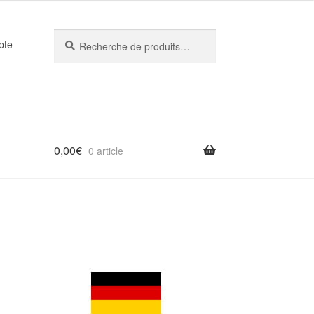
Recherche
Recherche
pte
pour :
0,00
€
0 article