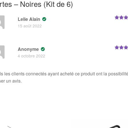
rtes – Noires (Kit de 6)
Lelie Alain
Note
5
s
15 août 2022
Anonyme
Note
5
s
4 octobre 2022
s les clients connectés ayant acheté ce produit ont la possibilit
ser un avis.