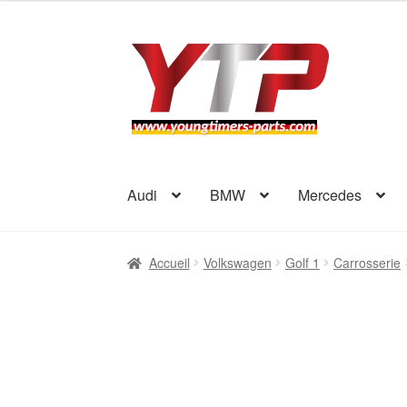
5
Aller
Aller
à
au
la
contenu
navigation
Audi
BMW
Mercedes
Accueil
Volkswagen
Golf 1
Carrosserie