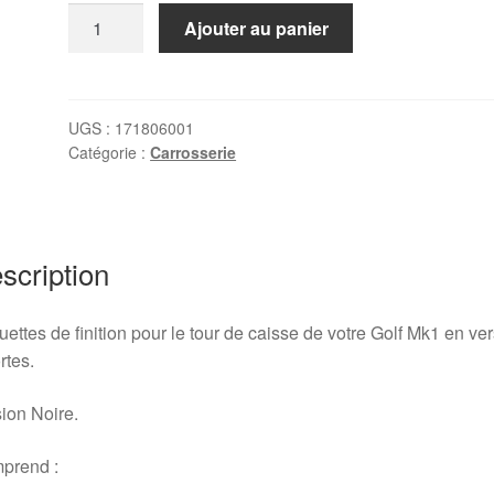
quantité
Ajouter au panier
de
Baguettes
tour
de
UGS :
171806001
Catégorie :
Carrosserie
caisse
Golf
1
3
portes
scription
-
Noires
ettes de finition pour le tour de caisse de votre Golf Mk1 en ve
(Kit
rtes.
de
6)
ion Noire.
prend :