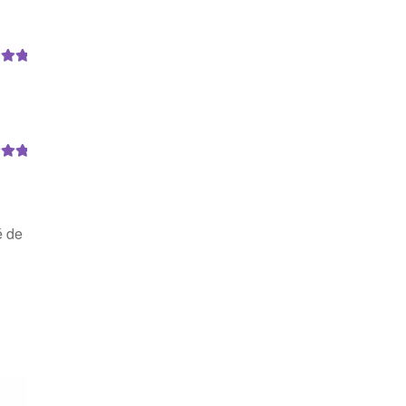
ur 5
ur 5
é de