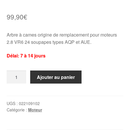
99,90
€
Arbre à cames origine de remplacement pour moteurs
2.8 VR6 24 soupapes types AQP et AUE.
Délai: 7 à 14 jours
quantité
Ajouter au panier
de
Arbre
à
cames
UGS :
022109102
Catégorie :
Moteur
d'admission
Golf
4