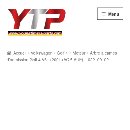
Aller
Aller
Menu
à
au
la
contenu
navigation
Audi
Accueil
Volkswagen
Golf 4
Moteur
Arbre à cames
d’admission Golf 4 V6 ->2001 (AQP, AUE) – 022109102
BMW
Mercedes
Porsche
Volkswagen
Atelier