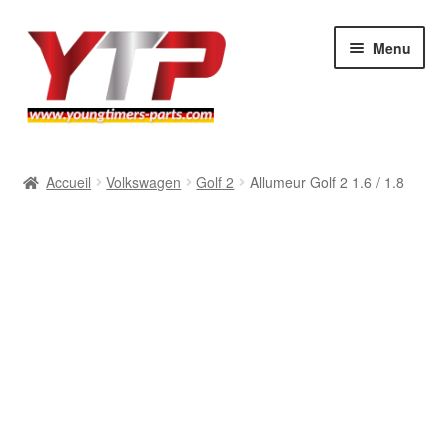
Aller
Aller
Menu
à
au
la
contenu
navigation
Audi
Accueil
Volkswagen
Golf 2
Allumeur Golf 2 1.6 / 1.8
BMW
Mercedes
Porsche
Volkswagen
Atelier