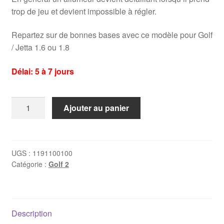
trop de jeu et devient impossible à régler.
Repartez sur de bonnes bases avec ce modèle pour Golf
/ Jetta 1.6 ou 1.8
Délai: 5 à 7 jours
quantité
Ajouter au panier
de
Allumeur
Golf
2
UGS :
1191100100
Catégorie :
Golf 2
1.6
/
1.8
Description